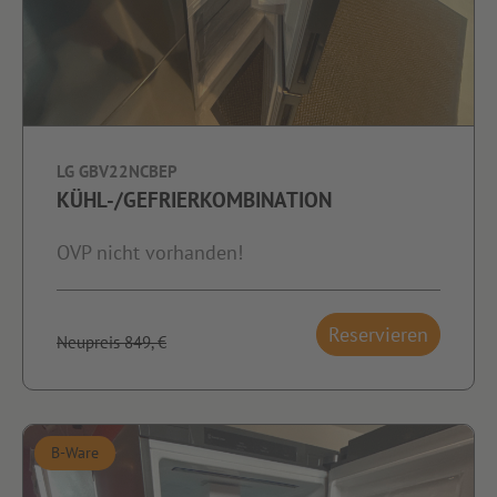
LG GBV22NCBEP
KÜHL-/GEFRIERKOMBINATION
OVP nicht vorhanden!
Reservieren
Neupreis 849,-€
B-Ware