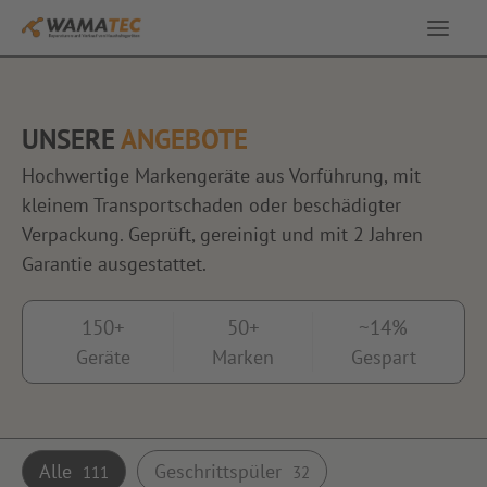
Service & Leistungen
UNSERE
ANGEBOTE
Ausstellung
Hochwertige Markengeräte aus Vorführung, mit
kleinem Transportschaden oder beschädigter
Angebote
Verpackung. Geprüft, gereinigt und mit 2 Jahren
Garantie ausgestattet.
Über uns
150+
50+
~14%
Geräte
Marken
Gespart
Kontakt
Alle
Geschrittspüler
111
32