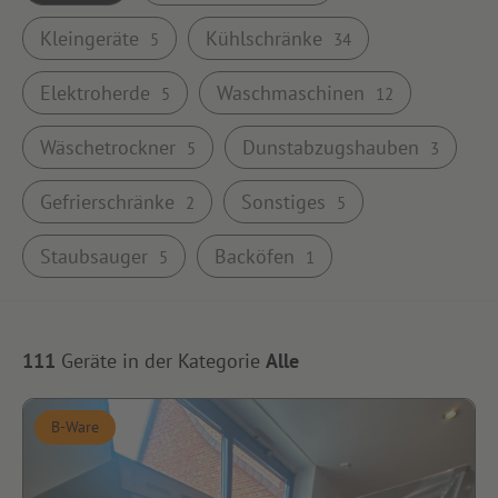
Kleingeräte
Kühlschränke
5
34
Elektroherde
Waschmaschinen
5
12
Wäschetrockner
Dunstabzugshauben
5
3
Gefrierschränke
Sonstiges
2
5
Staubsauger
Backöfen
5
1
111
Geräte in der Kategorie
Alle
B-Ware