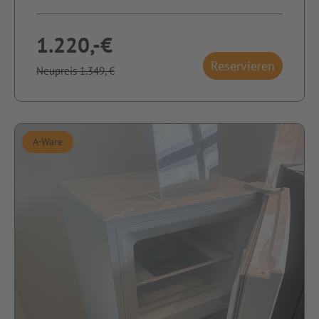
1.220,-€
Reservieren
Neupreis 1.349,-€
A-Ware