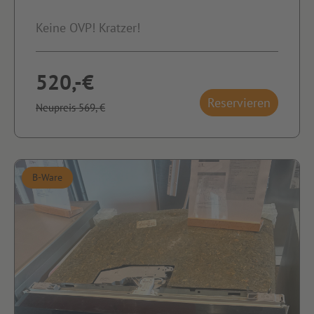
Keine OVP! Kratzer!
520,-€
Reservieren
Neupreis 569,-€
B-Ware