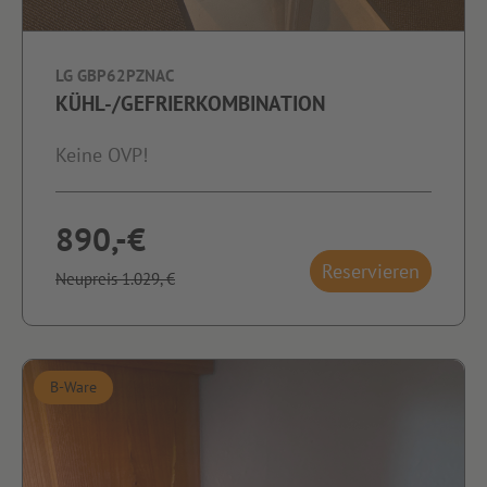
LG GBP62PZNAC
KÜHL-/GEFRIERKOMBINATION
Keine OVP!
890,-€
Reservieren
Neupreis 1.029,-€
B-Ware