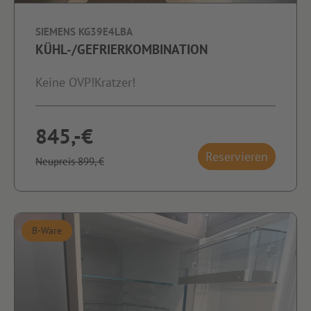
SIEMENS KG39E4LBA
KÜHL-/GEFRIERKOMBINATION
Keine OVP!Kratzer!
845,-€
Reservieren
Neupreis 899,-€
B-Ware