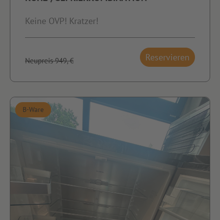
Keine OVP! Kratzer!
Reservieren
Neupreis 949,-€
B-Ware