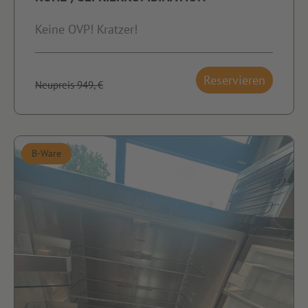
Keine OVP! Kratzer!
Reservieren
Neupreis 949,-€
B-Ware