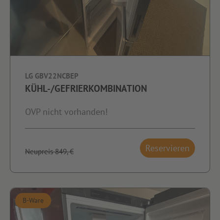
LG GBV22NCBEP
KÜHL-/GEFRIERKOMBINATION
OVP nicht vorhanden!
Reservieren
Neupreis 849,-€
B-Ware