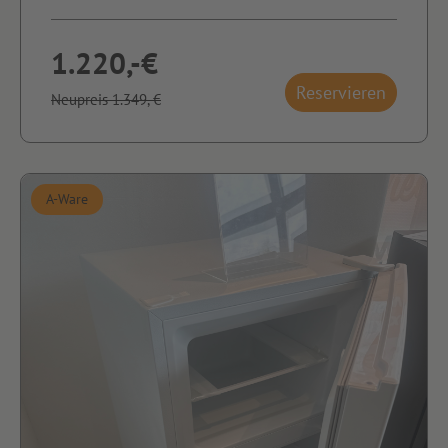
1.220,-€
Reservieren
Neupreis 1.349,-€
A-Ware