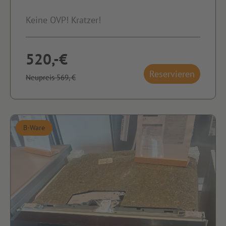
Keine OVP! Kratzer!
520,-€
Reservieren
Neupreis 569,-€
B-Ware