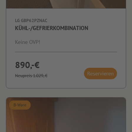
LG GBP62PZNAC
KÜHL-/GEFRIERKOMBINATION
Keine OVP!
890,-€
Reservieren
Neupreis 1.029,-€
B-Ware