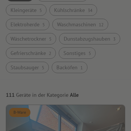
Kleingeräte
Kühlschränke
5
34
Elektroherde
Waschmaschinen
5
12
Wäschetrockner
Dunstabzugshauben
5
3
Gefrierschränke
Sonstiges
2
5
Staubsauger
Backöfen
5
1
111
Geräte in der Kategorie
Alle
B-Ware