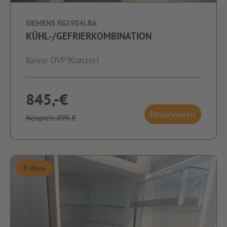
SIEMENS KG39E4LBA
KÜHL-/GEFRIERKOMBINATION
Keine OVP!Kratzer!
845,-€
Reservieren
Neupreis 899,-€
B-Ware