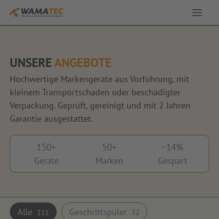
Service & Leistungen
UNSERE
ANGEBOTE
Ausstellung
Hochwertige Markengeräte aus Vorführung, mit
kleinem Transportschaden oder beschädigter
Angebote
Verpackung. Geprüft, gereinigt und mit 2 Jahren
Garantie ausgestattet.
Über uns
150+
50+
~14%
Geräte
Marken
Gespart
Kontakt
Alle
Geschrittspüler
111
32