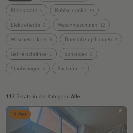
Kleingeräte
Kühlschränke
5
36
Elektroherde
Waschmaschinen
5
12
Wäschetrockner
Dunstabzugshauben
5
3
Gefrierschränke
Sonstiges
1
5
Staubsauger
Backöfen
5
1
112
Geräte in der Kategorie
Alle
B-Ware