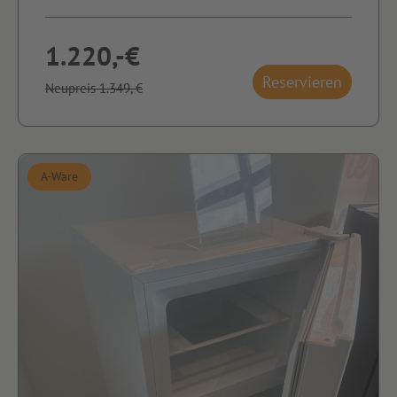
1.220,-€
Reservieren
Neupreis 1.349,-€
A-Ware