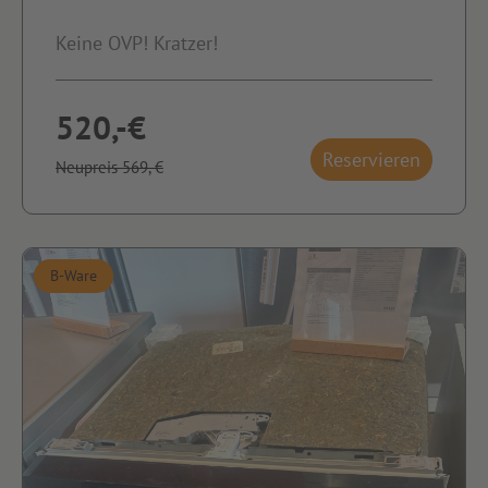
Keine OVP! Kratzer!
520,-€
Reservieren
Neupreis 569,-€
B-Ware