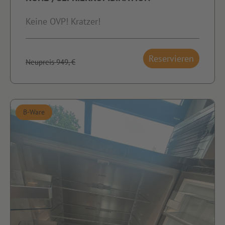
Keine OVP! Kratzer!
Reservieren
Neupreis 949,-€
B-Ware