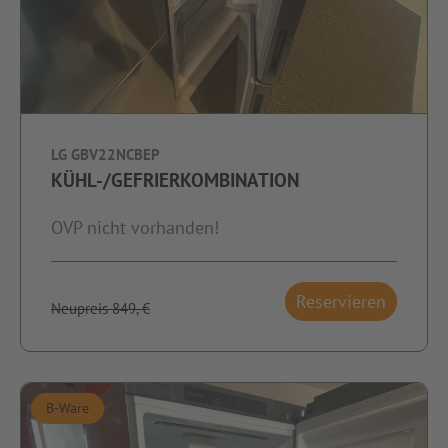
LG GBV22NCBEP
KÜHL-/GEFRIERKOMBINATION
OVP nicht vorhanden!
Reservieren
Neupreis 849,-€
B-Ware