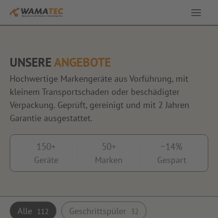
Service & Leistungen
UNSERE
ANGEBOTE
Ausstellung
Hochwertige Markengeräte aus Vorführung, mit
kleinem Transportschaden oder beschädigter
Angebote
Verpackung. Geprüft, gereinigt und mit 2 Jahren
Garantie ausgestattet.
Über uns
150+
50+
~14%
Geräte
Marken
Gespart
Kontakt
Alle
Geschrittspüler
112
32