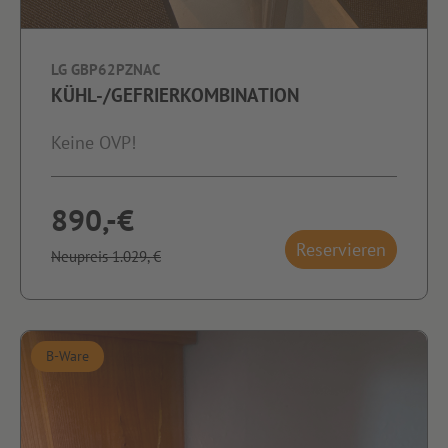
LG GBP62PZNAC
KÜHL-/GEFRIERKOMBINATION
Keine OVP!
890,-€
Reservieren
Neupreis 1.029,-€
B-Ware