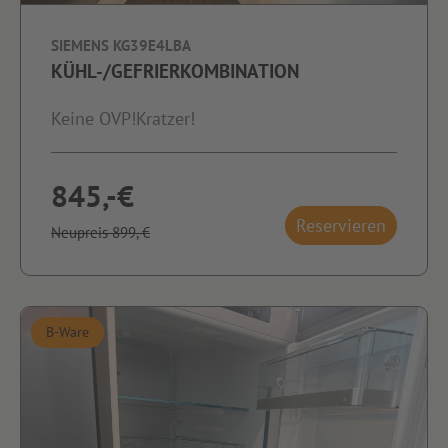
SIEMENS KG39E4LBA
KÜHL-/GEFRIERKOMBINATION
Keine OVP!Kratzer!
845,-€
Reservieren
Neupreis 899,-€
B-Ware