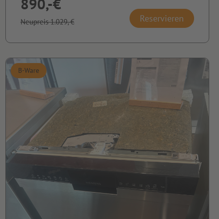
890,-€
Reservieren
Neupreis 1.029,-€
B-Ware