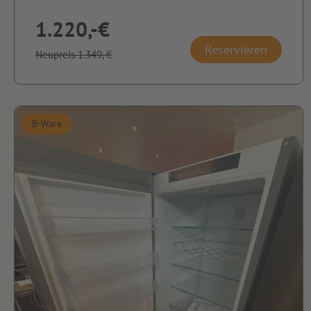
1.220,-€
Reservieren
Neupreis 1.349,-€
B-Ware