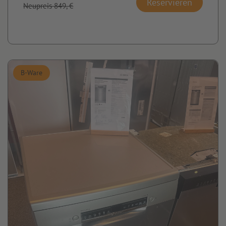
Reservieren
Neupreis 849,-€
B-Ware