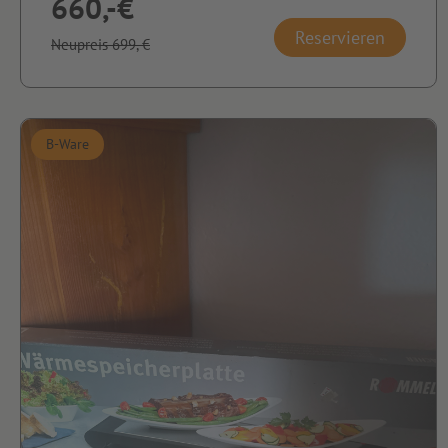
660,-€
Reservieren
Neupreis 699,-€
B-Ware