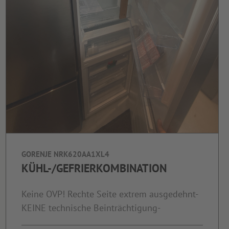
GORENJE NRK620AA1XL4
KÜHL-/GEFRIERKOMBINATION
Keine OVP! Rechte Seite extrem ausgedehnt-
KEINE technische Beinträchtigung-