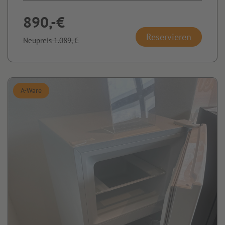
890,-€
Reservieren
Neupreis 1.089,-€
A-Ware