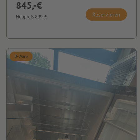
845,-€
Reservieren
Neupreis 899,-€
B-Ware