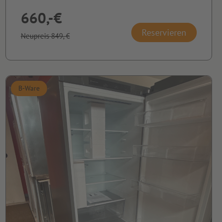
660,-€
Reservieren
Neupreis 849,-€
B-Ware