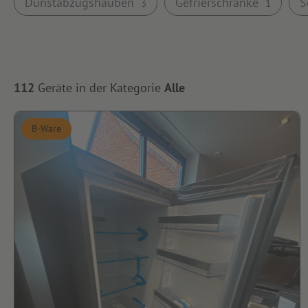
Dunstabzugshauben
Gefrierschränke
S
3
1
112
Geräte in der Kategorie
Alle
B-Ware