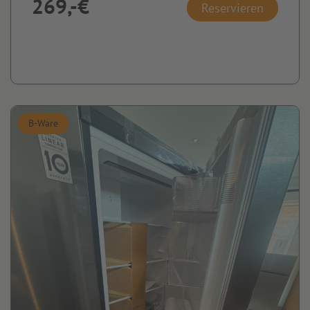
269,-€
Reservieren
B-Ware