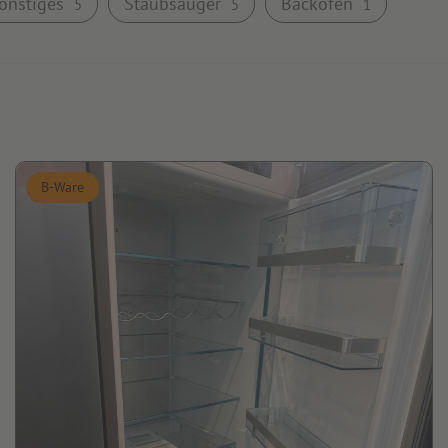
onstiges
Staubsauger
Backöfen
5
5
1
B-Ware