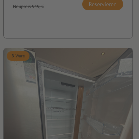
Reservieren
Neupreis 949,-€
B-Ware