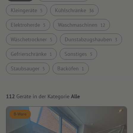
Kleingeräte
Kühlschränke
5
36
Elektroherde
Waschmaschinen
5
12
Wäschetrockner
Dunstabzugshauben
5
3
Gefrierschränke
Sonstiges
1
5
Staubsauger
Backöfen
5
1
112
Geräte in der Kategorie
Alle
B-Ware