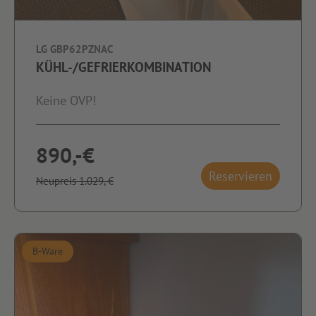
LG GBP62PZNAC
KÜHL-/GEFRIERKOMBINATION
Keine OVP!
890,-€
Reservieren
Neupreis 1.029,-€
B-Ware