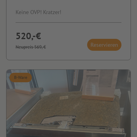
Keine OVP! Kratzer!
520,-€
Reservieren
Neupreis 569,-€
B-Ware