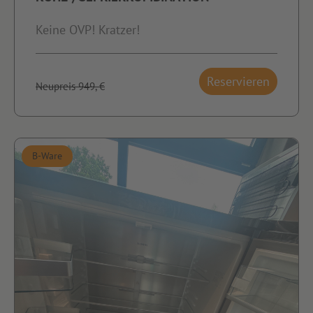
Keine OVP! Kratzer!
Reservieren
Neupreis 949,-€
B-Ware