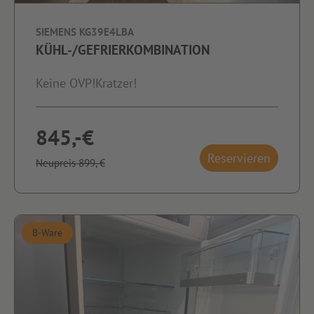
SIEMENS KG39E4LBA
KÜHL-/GEFRIERKOMBINATION
Keine OVP!Kratzer!
845,-€
Reservieren
Neupreis 899,-€
B-Ware