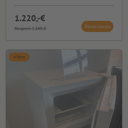
1.220,-€
Reservieren
Neupreis 1.349,-€
A-Ware