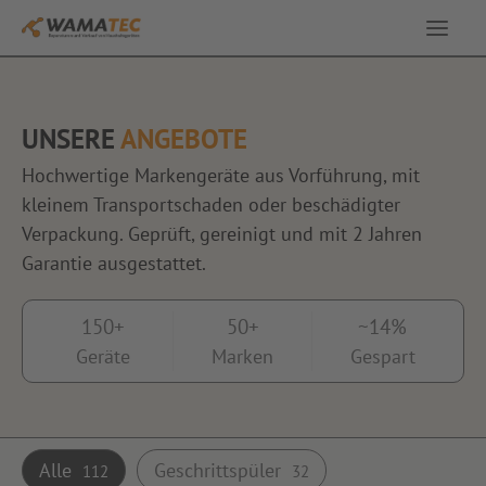
Service & Leistungen
UNSERE
ANGEBOTE
Ausstellung
Hochwertige Markengeräte aus Vorführung, mit
kleinem Transportschaden oder beschädigter
Angebote
Verpackung. Geprüft, gereinigt und mit 2 Jahren
Garantie ausgestattet.
Über uns
150+
50+
~14%
Geräte
Marken
Gespart
Kontakt
Alle
Geschrittspüler
112
32