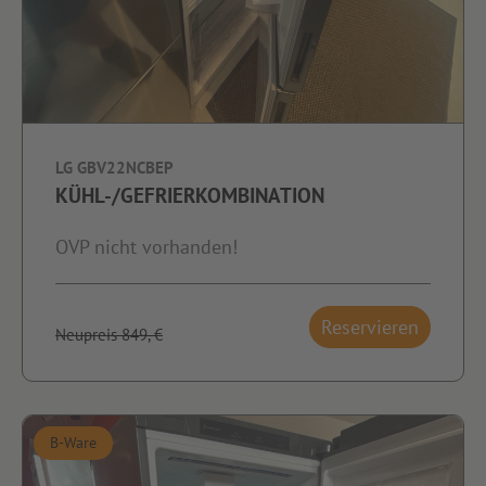
LG GBV22NCBEP
KÜHL-/GEFRIERKOMBINATION
OVP nicht vorhanden!
Reservieren
Neupreis 849,-€
B-Ware